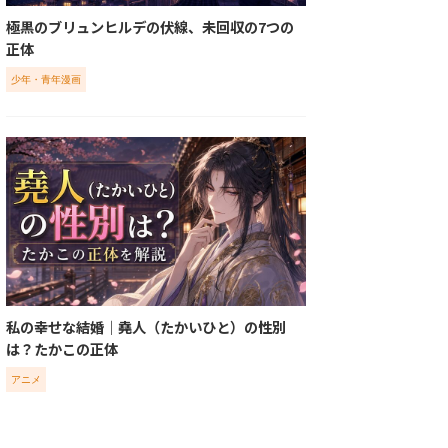
極黒のブリュンヒルデの伏線、未回収の7つの
正体
少年・青年漫画
私の幸せな結婚｜堯人（たかいひと）の性別
は？たかこの正体
アニメ