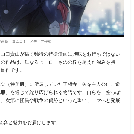
ジ画像：ヨムコミ！メディア作成
、山口貴由が描く独特の特撮漫画に興味をお持ちではない
この作品は、単なるヒーローものの枠を超えた深みを持
注目作です。
究会（特美研）に所属していた実相寺二矢を主人公に、危
光服
」を通じて繰り広げられる物語です。自らを「空っぽ
ら、次第に怪異や戦争の傷跡といった重いテーマへと発展
全容と魅力をお届けします。