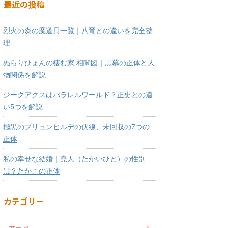
最近の投稿
烈火の炎の魔道具一覧｜八竜との違いを完全整
理
ぬらりひょんの棲む家 相関図｜黒幕の正体と人
物関係を解説
ジークアクスはパラレルワールド？正史との違
い5つを解説
極黒のブリュンヒルデの伏線、未回収の7つの
正体
私の幸せな結婚｜堯人（たかいひと）の性別
は？たかこの正体
カテゴリー