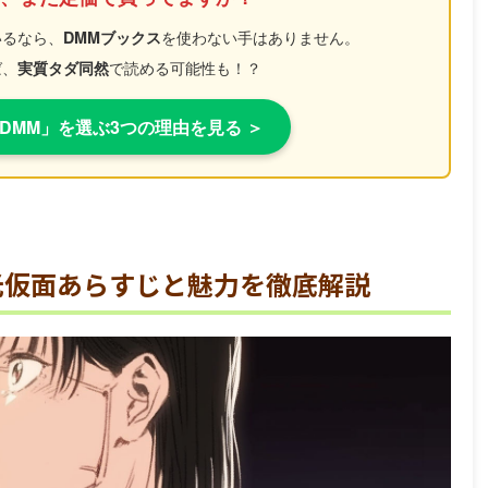
いるなら、
を使わない手はありません。
DMMブックス
ば、
で読める可能性も！？
実質タダ同然
DMM」を選ぶ3つの理由を見る ＞
光仮面あらすじと魅力を徹底解説