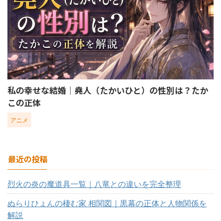
私の幸せな結婚｜堯人（たかいひと）の性別は？たか
この正体
アニメ
最近の投稿
烈火の炎の魔道具一覧｜八竜との違いを完全整理
ぬらりひょんの棲む家 相関図｜黒幕の正体と人物関係を
解説