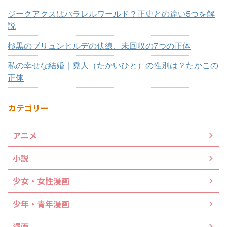
ジークアクスはパラレルワールド？正史との違い5つを解
説
極黒のブリュンヒルデの伏線、未回収の7つの正体
私の幸せな結婚｜堯人（たかいひと）の性別は？たかこの
正体
カテゴリー
アニメ
小説
少女・女性漫画
少年・青年漫画
漫画