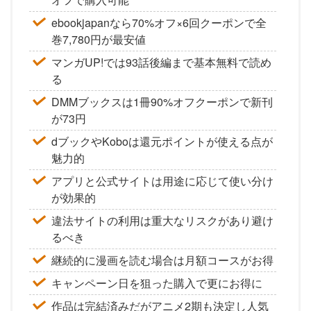
ebookjapanなら70%オフ×6回クーポンで全
巻7,780円が最安値
マンガUP!では93話後編まで基本無料で読め
る
DMMブックスは1冊90%オフクーポンで新刊
が73円
dブックやKoboは還元ポイントが使える点が
魅力的
アプリと公式サイトは用途に応じて使い分け
が効果的
違法サイトの利用は重大なリスクがあり避け
るべき
継続的に漫画を読む場合は月額コースがお得
キャンペーン日を狙った購入で更にお得に
作品は完結済みだがアニメ2期も決定し人気